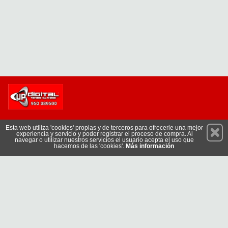
Permanece atento a nuestras novedades y promociones
Esta web utiliza 'cookies' propias y de terceros para ofrecerle una mejor
experiencia y servicio y poder registrar el proceso de compra. Al
Suscríbete
navegar o utilizar nuestros servicios el usuario acepta el uso que
hacemos de las 'cookies'.
Más información
Conócenos
Privacidad
Cómo llegar
Condiciones de Uso
Cookies
Aviso Legal
© 2026 Copyright:
www.updigital.es