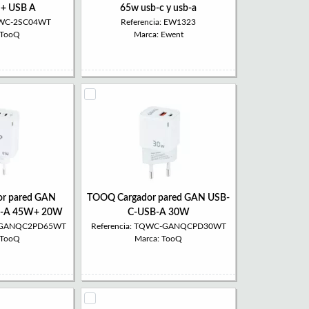
+ USB A
65w usb-c y usb-a
TQWC-2SC04WT
Referencia: EW1323
 TooQ
Marca: Ewent
r pared GAN
TOOQ Cargador pared GAN USB-
B-A 45W+ 20W
C-USB-A 30W
C-GANQC2PD65WT
Referencia: TQWC-GANQCPD30WT
 TooQ
Marca: TooQ