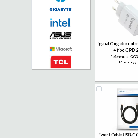
iggual Cargador dob
+ tipo C PD
Referencia: IGG
Marca: iggu
Ewent Cable USB-C C