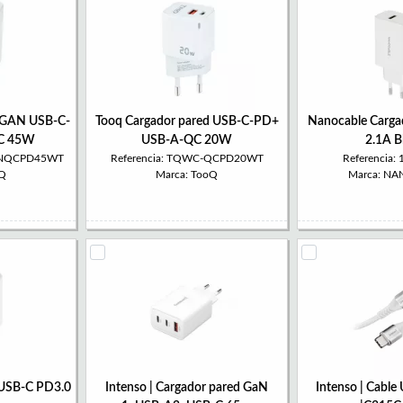
d GAN USB-C-
Tooq Cargador pared USB-C-PD+
Nanocable Carga
C 45W
USB-A-QC 20W
2.1A B
GANQCPD45WT
Referencia: TQWC-QCPD20WT
Referencia:
oQ
Marca: TooQ
Marca: N
 USB-C PD3.0
Intenso | Cargador pared GaN
Intenso | Cable