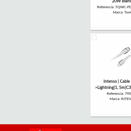
20W Blan
Referencia: TQWC-
Marca: To
Intenso | Cabl
>Lightning|1, 5m|C
Referencia: 79
Marca: INTE