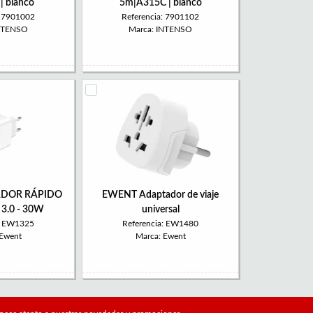
| blanco
5m|A315C | blanco
: 7901002
Referencia: 7901102
INTENSO
Marca: INTENSO
DOR RÁPIDO
EWENT Adaptador de viaje
 3.0 - 30W
universal
a: EW1325
Referencia: EW1480
 Ewent
Marca: Ewent