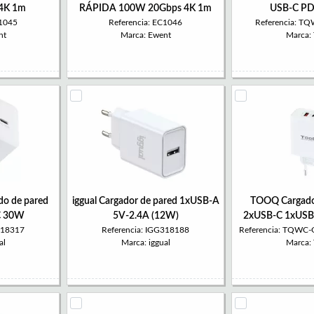
4K 1m
RÁPIDA 100W 20Gbps 4K 1m
USB-C PD
C1045
Referencia: EC1046
Referencia: 
nt
Marca: Ewent
Marca:
ido de pared
iggual Cargador de pared 1xUSB-A
TOOQ Cargado
C 30W
5V-2.4A (12W)
2xUSB-C 1xUS
318317
Referencia: IGG318188
Referencia: TQW
al
Marca: iggual
Marca: