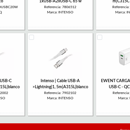
co
1xUSB-A2xUSB-C 65 w
m|C315C 
PDUSBC20W
Referencia: 7806512
Referencia
oQ
Marca: INTENSO
Marca: 
e USB-C
Intenso | Cable USB-A
EWENT CARGA
315L|blanco
>Lightning|1, 5m|A315L|blanco
USB-C - QC
02002
Referencia: 7902102
Referenci
NSO
Marca: INTENSO
Marca: