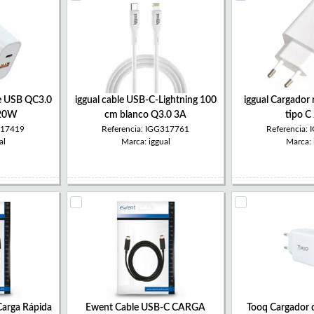
le USB QC3.0
iggual cable USB-C-Lightning 100
iggual Cargador
 20W
cm blanco Q3.0 3A
tipo 
317419
Referencia: IGG317761
Referencia:
al
Marca: iggual
Marca: 
arga Rápida
Ewent Cable USB-C CARGA
Tooq Cargador 