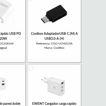
 rápido USB PD
Coolbox AdaptadorUSB-C (M) A
C 20W
USB3.0-A (H)
 IGG318164
Referencia: COO-UCM2U3A
iggual
Marca: CoolBox
de pared doble
EWENT Cargador carga rapido