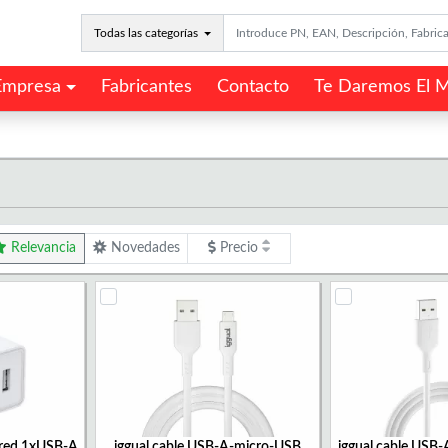
Todas las categorías
Empresa
Fabricantes
Contacto
Te Daremos El M
Relevancia
Novedades
Precio
ared 1xUSB-A
iggual cable USB-A-micro-USB
iggual cable USB