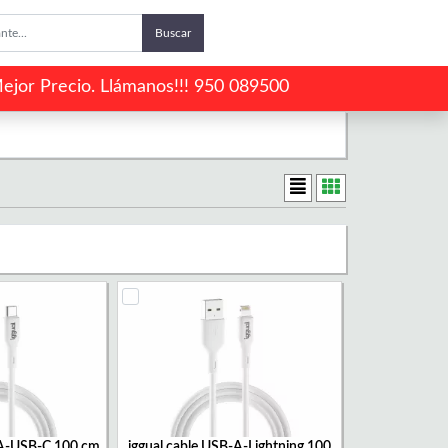
Buscar
ejor Precio. Llámanos!!! 950 089500
-A-USB-C 100 cm
iggual cable USB-A-Lightning 100