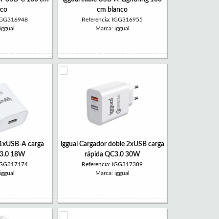
nco
cm blanco
 IGG316948
Referencia: IGG316955
iggual
Marca: iggual
 1xUSB-A carga
iggual Cargador doble 2xUSB carga
C3.0 18W
rápida QC3.0 30W
 IGG317174
Referencia: IGG317389
iggual
Marca: iggual