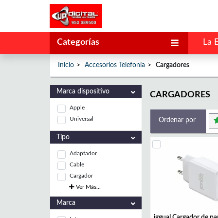
Categorías
La 
Inicio
Accesorios Telefonía
Cargadores
Marca dispositivo
CARGADORES
Apple
Universal
Ordenar por
Tipo
Adaptador
Cable
Cargador
Ver Más...
Marca
iggual Cargador de p