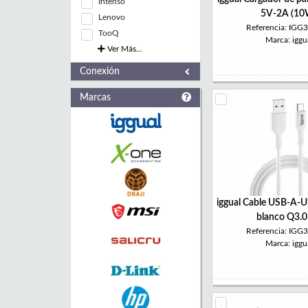
Intenso
5V-2A (10
Lenovo
Referencia: IGG
TooQ
Marca: iggu
Ver Más...
Conexión
Marcas
iggual Cable USB-A-
blanco Q3.0
Referencia: IGG
Marca: iggu