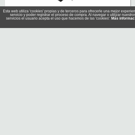
Esta web utiliza 'cookies' propias y de terceros para ofrecerle una mejor experien
TP-Link Archer TX20E Adaptador PCIe WiFi6 AX1800
servicio y poder registrar el proceso de compra. Al navegar o utilizar nuestro
servicios el usuario acepta el uso que hacemos de las 'cookies'.
Referencia: Archer TX20E
Más informac
Marca: TP-LINK
TP-Link Archer T2U Plus Adaptador WiFi AC600 USB
Referencia: Archer T2U Plus
Marca: TP-LINK