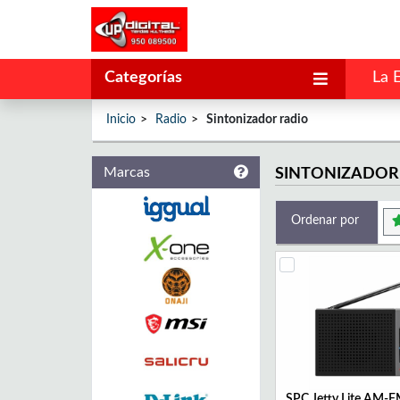
Categorías
La 
Inicio
Radio
Sintonizador radio
Marcas
SINTONIZADOR
Ordenar por
SPC Jetty Lite AM-F