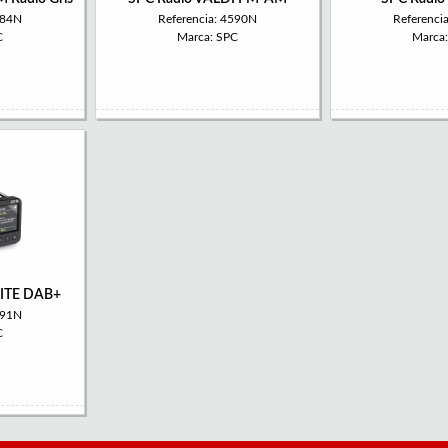
584N
Referencia: 4590N
Referenci
C
Marca: SPC
Marca
LITE DAB+
591N
C