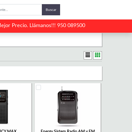
Buscar
ejor Precio. Llámanos!!! 950 089500
 ICY MAX
Energy Sistem Radio AM y FM