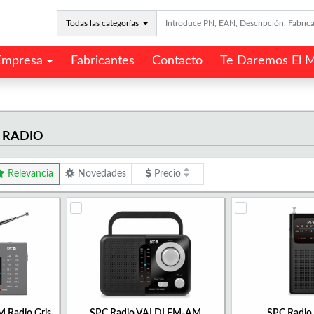
Todas las categorías
Empresa
Fabricantes
Contacto
Te Daremos El M
 RADIO
Relevancia
Novedades
Precio
M Radio Gris
SPC Radio VALDI FM-AM
SPC Radio