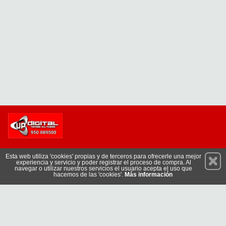
Permanece atento a nuestras novedades y promociones
Esta web utiliza 'cookies' propias y de terceros para ofrecerle una mejor
experiencia y servicio y poder registrar el proceso de compra. Al
Suscríbete
navegar o utilizar nuestros servicios el usuario acepta el uso que
hacemos de las 'cookies'.
Más información
Conócenos
Privacidad
Cómo llegar
Condiciones de Uso