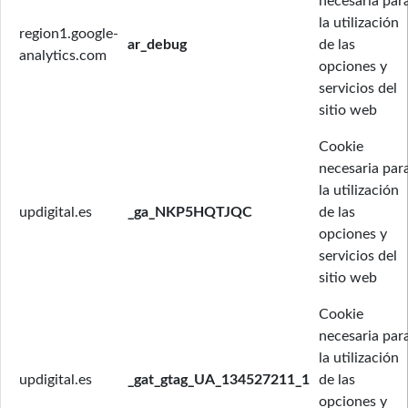
necesaria par
la utilización
region1.google-
ar_debug
de las
analytics.com
opciones y
servicios del
sitio web
Cookie
necesaria par
la utilización
updigital.es
_ga_NKP5HQTJQC
de las
opciones y
servicios del
sitio web
Cookie
necesaria par
la utilización
updigital.es
_gat_gtag_UA_134527211_1
de las
opciones y