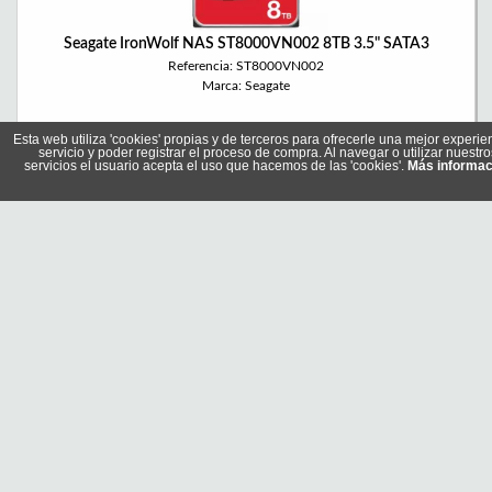
Seagate IronWolf NAS ST8000VN002 8TB 3.5" SATA3
Referencia: ST8000VN002
Marca: Seagate
Esta web utiliza 'cookies' propias y de terceros para ofrecerle una mejor experie
servicio y poder registrar el proceso de compra. Al navegar o utilizar nuestro
servicios el usuario acepta el uso que hacemos de las 'cookies'.
Más informac
Western Digital Red Plus WD80EFPX 8TB SATA-600
Referencia: WD80EFPX
Marca: Western Digital