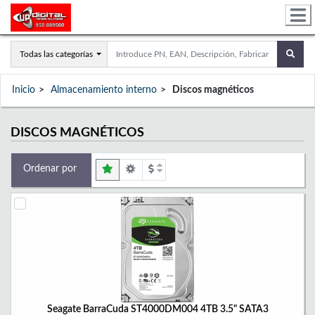
Todas las categorías
Inicio
Almacenamiento interno
Discos magnéticos
DISCOS MAGNÉTICOS
Ordenar por
Seagate BarraCuda ST4000DM004 4TB 3.5" SATA3