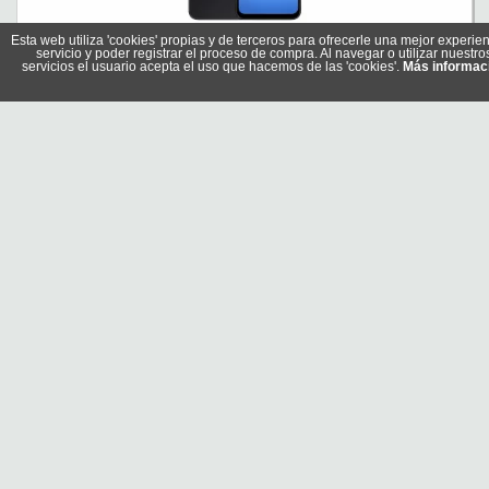
Esta web utiliza 'cookies' propias y de terceros para ofrecerle una mejor experien
Samsung Galaxy A17 128GB 4GB Negro
servicio y poder registrar el proceso de compra. Al navegar o utilizar nuestro
servicios el usuario acepta el uso que hacemos de las 'cookies'.
Referencia: SM-A175FZKBEUB
Más informac
Marca: Samsung
Samsung Galaxy A17 128GB 4GB Gray
Referencia: SM-A175FZABEUB
Marca: Samsung