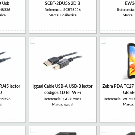
 Usb
SCBT-2DU56 2D B
EW3
SM8556
Referencia: SCBT8556
Referenci
rica
Marca: Posiberica
Marca:
RJ45 lector
iggual Cable USB-A USB-B lector
Zebra PDA TC27
2D
códigos 1D BT WiFi
GB SE
319598
Referencia: IGG319581
Referencia: WCM
al
Marca: iggual
Marca: