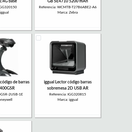
2.4G base
GB SE4710 5200 mAh
 IGG320150
Referencia: WCMTB-T27B6ABE2-A6
iggual
Marca: Zebra
código de barras
iggual Lector código barras
1400GSR
sobremesa 2D USB AR
00GSR-2USB-1E
Referencia: IGG320815
oneywell
Marca: iggual