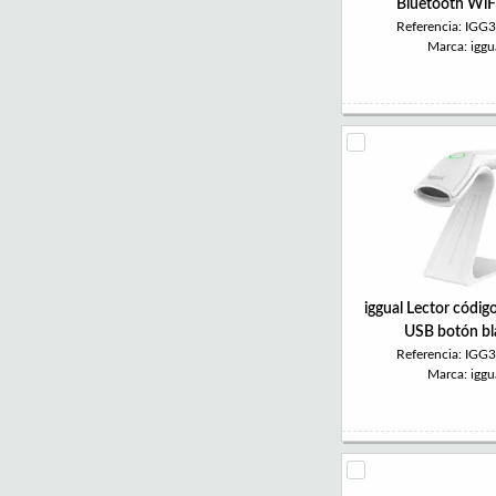
Bluetooth WiF
Referencia: IGG
Marca: iggu
iggual Lector códig
USB botón b
Referencia: IGG
Marca: iggu