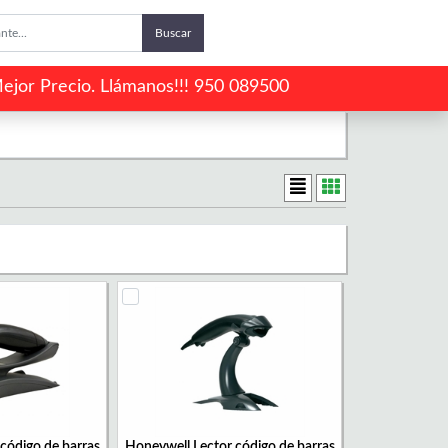
Buscar
ejor Precio. Llámanos!!! 950 089500
código de barras
Honeywell Lector código de barras