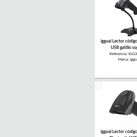
iggual Lector códig
USB gatillo s
Referencia: IGG
Marca: iggu
iggual Lector códig