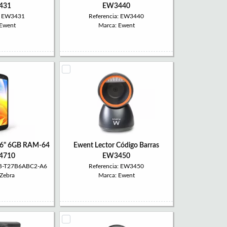
431
EW3440
a: EW3431
Referencia: EW3440
 Ewent
Marca: Ewent
 6" 6GB RAM-64
Ewent Lector Código Barras
4710
EW3450
TB-T27B6ABC2-A6
Referencia: EW3450
 Zebra
Marca: Ewent