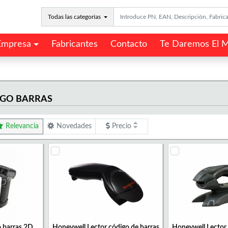
Todas las categorías
Empresa
Fabricantes
Contacto
Te Daremos El M
IGO BARRAS
Relevancia
Novedades
Precio
o barras 2D
Honeywell Lector código de barras
Honeywell Lector 