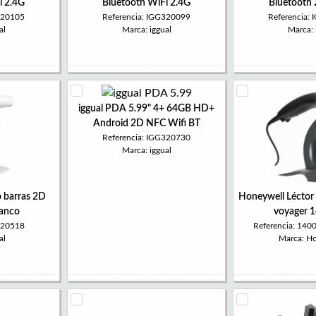
i 2.4G
Bluetooth WiFi 2.4G
Bluetooth 
320105
Referencia: IGG320099
Referencia:
al
Marca: iggual
Marca: 
iggual PDA 5.99" 4+ 64GB HD+
Android 2D NFC Wifi BT
Referencia: IGG320730
Marca: iggual
o barras 2D
Honeywell Léctor 
lanco
voyager 
320518
Referencia: 14
al
Marca: H