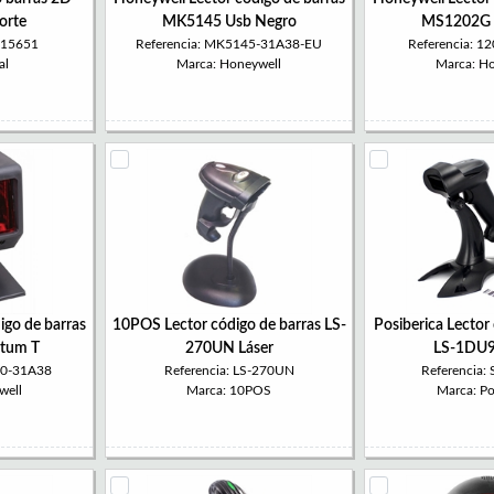
orte
MK5145 Usb Negro
MS1202G 
315651
Referencia: MK5145-31A38-EU
Referencia: 
al
Marca: Honeywell
Marca: H
igo de barras
10POS Lector código de barras LS-
Posiberica Lector
tum T
270UN Láser
LS-1DU9
80-31A38
Referencia: LS-270UN
Referencia
well
Marca: 10POS
Marca: Po