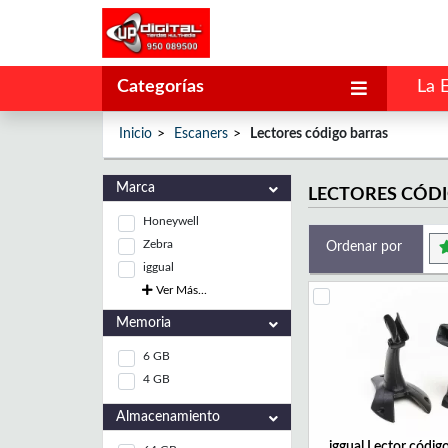
Categorías
La 
Inicio
Escaners
Lectores código barras
Marca
LECTORES CÓD
Honeywell
Zebra
Ordenar por
iggual
Ver Más...
Memoria
6 GB
4 GB
Almacenamiento
iggual Lector códig