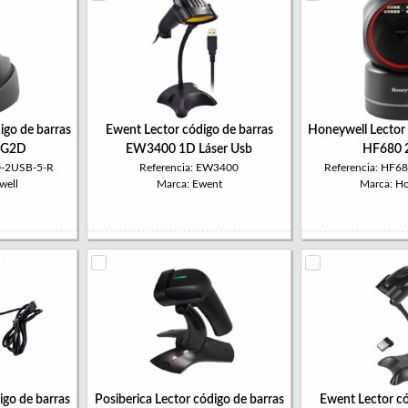
igo de barras
Ewent Lector código de barras
Honeywell Lector 
2G2D
EW3400 1D Láser Usb
HF680 
D-2USB-5-R
Referencia: EW3400
Referencia: HF
well
Marca: Ewent
Marca: H
igo de barras
Posiberica Lector código de barras
Ewent Lector có