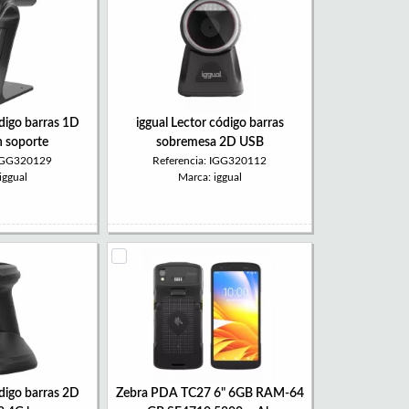
ódigo barras 1D
iggual Lector código barras
 soporte
sobremesa 2D USB
 IGG320129
Referencia: IGG320112
iggual
Marca: iggual
ódigo barras 2D
Zebra PDA TC27 6" 6GB RAM-64