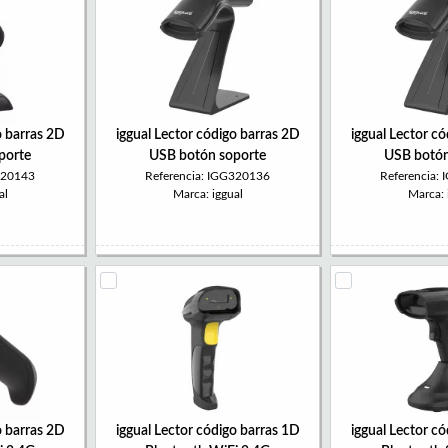
o barras 2D
iggual Lector código barras 2D
iggual Lector c
oporte
USB botón soporte
USB botón
320143
Referencia: IGG320136
Referencia:
al
Marca: iggual
Marca: 
o barras 2D
iggual Lector código barras 1D
iggual Lector c